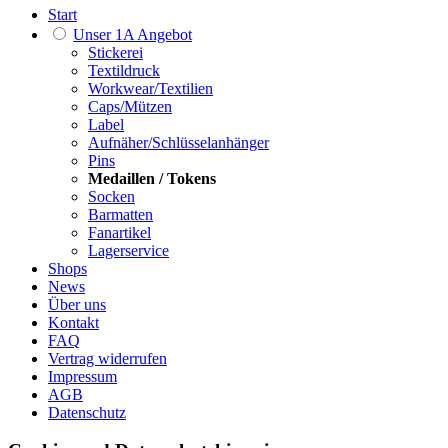
Start
Unser 1A Angebot
Stickerei
Textildruck
Workwear/Textilien
Caps/Mützen
Label
Aufnäher/Schlüsselanhänger
Pins
Medaillen / Tokens
Socken
Barmatten
Fanartikel
Lagerservice
Shops
News
Über uns
Kontakt
FAQ
Vertrag widerrufen
Impressum
AGB
Datenschutz