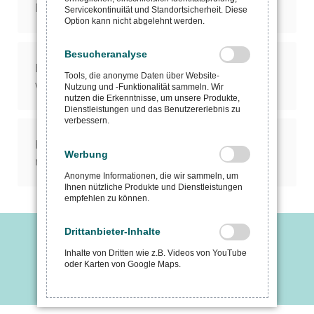
Magnet?
Servicekontinuität und Standortsicherheit. Diese
Option kann nicht abgelehnt werden.
Besucheranalyse
Erhalte ich eine Vorschau oder ein Muster
Tools, die anonyme Daten über Website-
vorab?
Nutzung und -Funktionalität sammeln. Wir
nutzen die Erkenntnisse, um unsere Produkte,
Dienstleistungen und das Benutzererlebnis zu
verbessern.
Kann ich meinen Magnet später
Werbung
nachbestellen?
Anonyme Informationen, die wir sammeln, um
Ihnen nützliche Produkte und Dienstleistungen
empfehlen zu können.
Drittanbieter-Inhalte
Fragen zum Produkt / Pins aus
Inhalte von Dritten wie z.B. Videos von YouTube
oder Karten von Google Maps.
PVC/Rubber