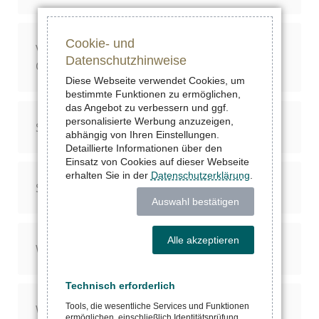
Cookie- und
Verkratzen PVC Magnete empfindliche
Datenschutzhinweise
Oberflächen?
Diese Webseite verwendet Cookies, um
bestimmte Funktionen zu ermöglichen,
das Angebot zu verbessern und ggf.
personalisierte Werbung anzuzeigen,
Sind PVC Magnete wasserfest?
abhängig von Ihren Einstellungen.
Detaillierte Informationen über den
Einsatz von Cookies auf dieser Webseite
erhalten Sie in der
Datenschutzerklärung
.
Sind PVC Magnete UV-beständig?
Auswahl bestätigen
Alle akzeptieren
Wie reinigt man PVC Magnete?
Technisch erforderlich
Tools, die wesentliche Services und Funktionen
Was kostet ein individuell gefertigter PVC
ermöglichen, einschließlich Identitätsprüfung,